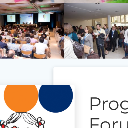
Pro
For