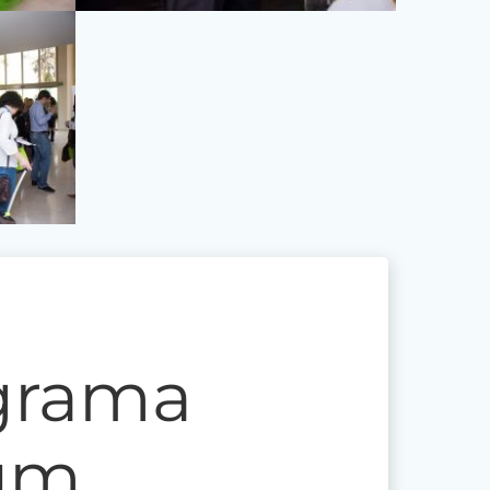
grama
um