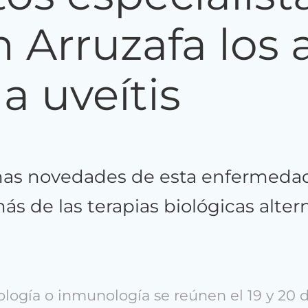
 Arruzafa los
la uveítis
imas novedades de esta enfermedad 
 de las terapias biológicas altern
logía o inmunología se reúnen el 19 y 20 