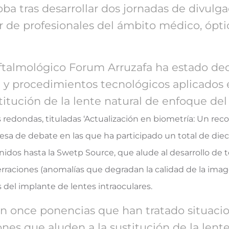
 tras desarrollar dos jornadas de divulgac
 de profesionales del ámbito médico, ópti
ftalmológico Forum Arruzafa ha estado ded
y procedimientos tecnológicos aplicados en 
itución de la lente natural de enfoque del o
edondas, tituladas ‘Actualización en biometría: Un recorr
esa de debate en las que ha participado un total de diecis
onidos hasta la Swetp Source, que alude al desarrollo de t
berraciones (anomalías que degradan la calidad de la image
s del implante de lentes intraoculares.
 once ponencias que han tratado situacio
ciones que aluden a la sustitución de la len