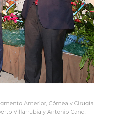
gmento Anterior, Córnea y Cirugía
erto Villarrubia y Antonio Cano,