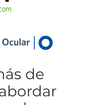
más de
 abordar